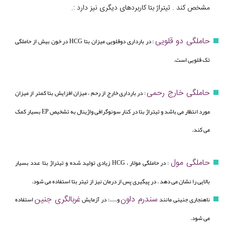
مشخص کند . تیتراژ بتا کاربردهای دیگری نیز دارد :.
حاملگی دو قلویی
: در بارداری دوقلویی میزان بتا HCG در خون بیش از حاملگی
تک قلویی است.
حاملگی خارج رحمی
: در بارداری خارج از رحم ، میزان افزایش بتا کمتر از میزان
مورد انتظار می باشد و تیتراژ بتا در کنار سونوگرافی واژینال به تشخیص EP بسیار کمک
می کند.
حاملگی مول
: در حاملگی مولار ، HCG زیادی تولید شده و تیتراژ بتا عدد بسیار
بالایی را نشان می دهد . در پیگیری پس از درمان نیز از تیتر بتا استفاده می شود.
سندرم داون
غربالگری جنین
ناهنجاری جنینی مانند
و.....: در آزمایش
استفاده
می شود.