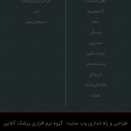
تعین جنسیت
جراحی زنان و زایمان
آندومتریوز
لیزر
سقط
ترمیم و زیبایی
یائسگی
خونریزی
لاپاراسکوپی
تنبلی تخمدان
آی یو آی
افتادگی مثانه
تغذیه
طراحی و راه اندازی وب سایت : گروه نرم افزاری پزشک آنلاین