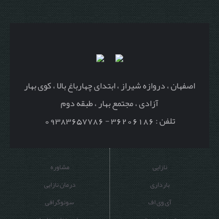
اصفهان ، دروازه شیراز ، ابتدای چهارباغ بالا ، کوی بهار
آزادی ، مجتمع بهار ، طبقه دوم
تلفن : 36206186 - 09383657786
نازایی
مشاوره
بارداری
درمان نازایی
آی وی اف
سونوگرافی