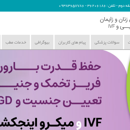
362061 - 09383657786
ت
سوالات پزشکی
پیام های کاربران
بیوگرافی
خدمات مطب