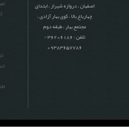
تع
اصفهان ، دروازه شیراز ، ابتدای
آن
چهارباغ بالا ، کوی بهار آزادی ،
مجتمع بهار ، طبقه دوم
تلفن : 36206186 -
خ
09383657786
لا
تنب
افت