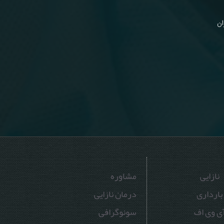
نازایی
مشاوره
بارداری
درمان نازایی
ی وی اف
سونوگرافی