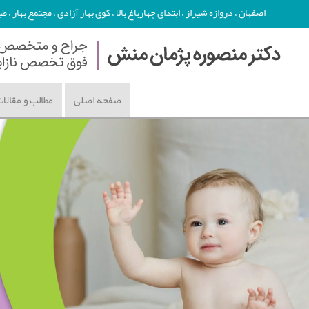
اصفهان ، دروازه شیراز ، ابتدای چهارباغ بالا ، کوی بهار آزادی ، مجتمع بهار ، طبقه دوم - تلفن : 86
صفحه اصلی
مطالب و مقالا