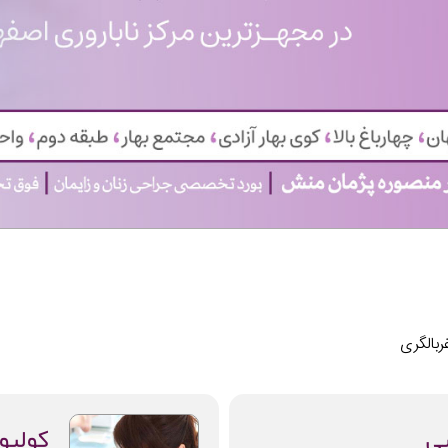
بالگری
ی
کولپو