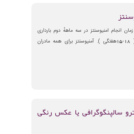
سنتز
زمان انجام امنیوسنتز در سه ماههٔ دوم بارداری
میباشد( 18-15هفتگی ). آمنیوسنتز برای همه مادران
و سالپنگوگرافی یا عکس رنگی