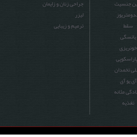
ین جنسیت
جراحی زنان و زایمان
دومتریوز
لیزر
سقط
ترمیم و زیبایی
یائسگی
ونریزی
پاراسکوپی
لی تخمدان
آی یو آی
ادگی مثانه
تغذیه