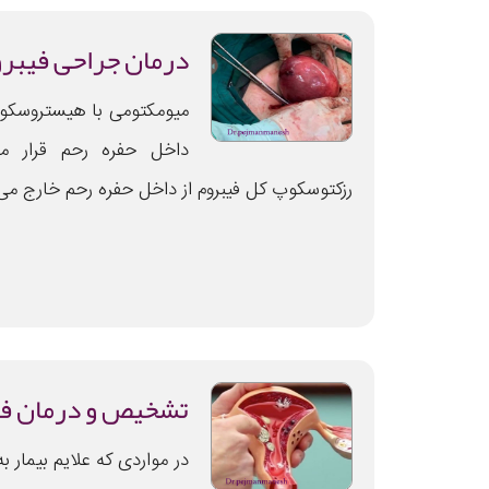
درمان جراحی فیبر
میومکتومی با هیستروسکو
داخل حفره رحم قرار م
رزکتوسکوپ کل فیبروم از داخل حفره رحم خارج می
تشخیص و درمان فی
در مواردی که علایم بیمار ب