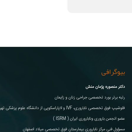
بیوگرافی
دکتر منصوره پژمان منش
رتبه برتر بورد تخصصی جراحی زنان و زایمان
فلوشیپ فوق تخصصی ناباروری، IVF و لاپاراسکوپی از دانشگاه علوم پزشکی تهران
عضو انجمن باروری وناباروری ایران ( ISRM )
مسؤول فنی مرکز ناباروری بیمارستان فوق تخصصی میلاد اصفهان