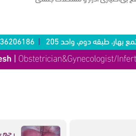
رحم س