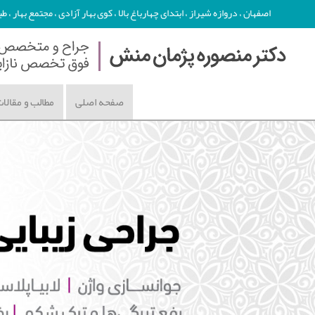
اصفهان ، دروازه شیراز ، ابتدای چهارباغ بالا ، کوی بهار آزادی ، مجتمع بهار ، طبقه دوم - تلفن : 86
صفحه اصلی
مطالب و مقالا