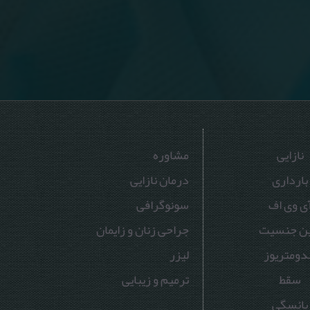
نازایی
مشاوره
بارداری
درمان نازایی
ی وی اف
سونوگرافی
ین جنسیت
جراحی زنان و زایمان
دومتریوز
لیزر
سقط
ترمیم و زیبایی
یائسگی