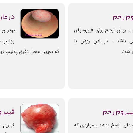
وم رحم
درمان
پ روش ارجح برای فیبرومهای
بهترین 
ی باشد . در این روش با
پولیپ د
 شود.
که تعیین محل دقیق پولیپ زیر 
بروم رحم
فیبرو
ه دارو پاسخ ندهد و مواردی که
فیبروم 