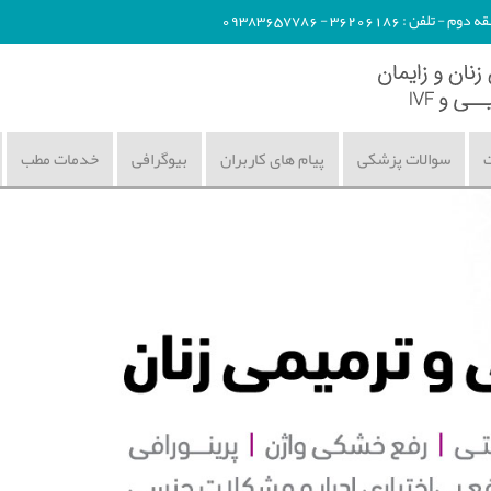
362061 - 09383657786
ت
سوالات پزشکی
پیام های کاربران
بیوگرافی
خدمات مطب