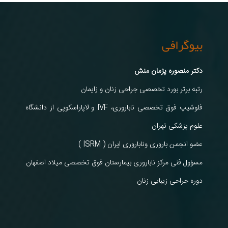
بیوگرافی
دکتر منصوره پژمان منش
رتبه برتر بورد تخصصی جراحی زنان و زایمان
فلوشیپ فوق تخصصی ناباروری، IVF و لاپاراسکوپی از دانشگاه
علوم پزشکی تهران
عضو انجمن باروری وناباروری ایران ( ISRM )
مسؤول فنی مرکز ناباروری بیمارستان فوق تخصصی میلاد اصفهان
دوره جراحی زیبایی زنان