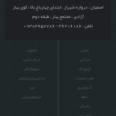
اصفهان ، دروازه شیراز ، ابتدای چهارباغ بالا ، کوی بهار
آزادی ، مجتمع بهار ، طبقه دوم
تلفن : 36206186 - 09383657786
نازایی
مشاوره
بارداری
درمان نازایی
آی وی اف
سونوگرافی
تعین جنسیت
جراحی زنان و زایمان
آندومتریوز
لیزر
سقط
ترمیم و زیبایی
یائسگی
خونریزی