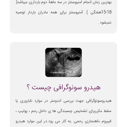
بهترین زمان انجام امنیوسنتز در سه ماههٔ دوم بارداری میباشد(
18-15هفتگی ). آمنیوسنتز برای همه مادران باردار توصیه
نمیشود .
هیدرو سونوگرافی چیست ؟
هیدروسونوگرافی جهت بررسی اندومتر در موارد ناباروری یا
سقط مکرربرای تشخیص چسبندگی ها ی داخل رحم ، پولیپ ،
فیبروم ،ناهنجاری رحمی .به کار می رود.در این موارد هیدرو