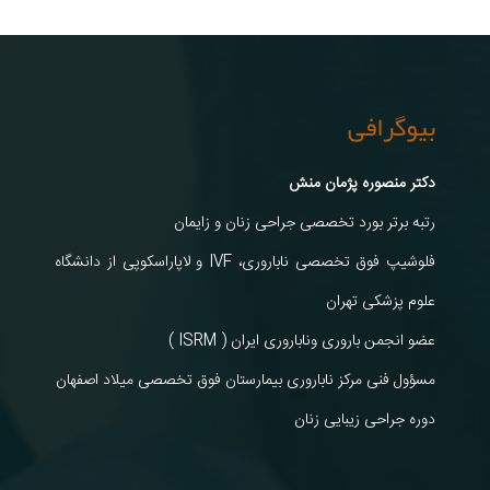
بیوگرافی
دکتر منصوره پژمان منش
رتبه برتر بورد تخصصی جراحی زنان و زایمان
فلوشیپ فوق تخصصی ناباروری، IVF و لاپاراسکوپی از دانشگاه
علوم پزشکی تهران
عضو انجمن باروری وناباروری ایران ( ISRM )
مسؤول فنی مرکز ناباروری بیمارستان فوق تخصصی میلاد اصفهان
دوره جراحی زیبایی زنان