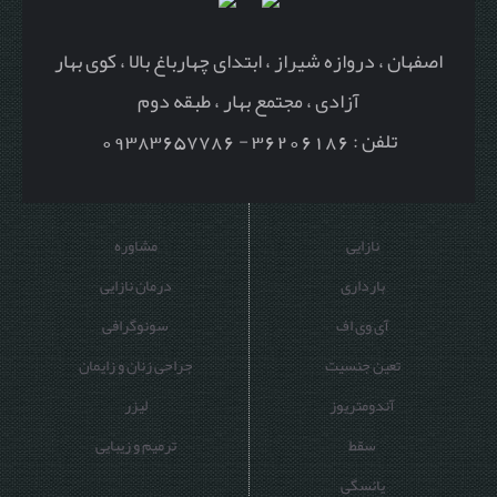
اصفهان ، دروازه شیراز ، ابتدای چهارباغ بالا ، کوی بهار
آزادی ، مجتمع بهار ، طبقه دوم
تلفن : 36206186 - 09383657786
نازایی
مشاوره
بارداری
درمان نازایی
آی وی اف
سونوگرافی
تعین جنسیت
جراحی زنان و زایمان
آندومتریوز
لیزر
سقط
ترمیم و زیبایی
یائسگی