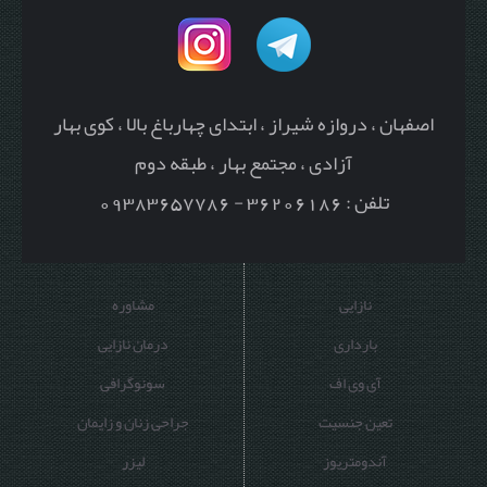
اصفهان ، دروازه شیراز ، ابتدای چهارباغ بالا ، کوی بهار
آزادی ، مجتمع بهار ، طبقه دوم
تلفن : 36206186 - 09383657786
نازایی
مشاوره
بارداری
درمان نازایی
آی وی اف
سونوگرافی
تعین جنسیت
جراحی زنان و زایمان
آندومتریوز
لیزر