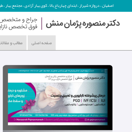
اصفهان ، دروازه شیراز ، ابتدای چهارباغ بالا ، کوی بهار آزادی ، مجتمع بهار ، طبقه دوم - تلفن : 86
صفحه اصلی
مطالب و مقالا