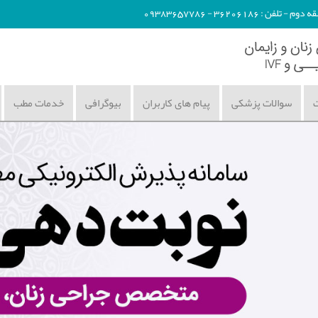
362061 - 09383657786
ت
سوالات پزشکی
پیام های کاربران
بیوگرافی
خدمات مطب