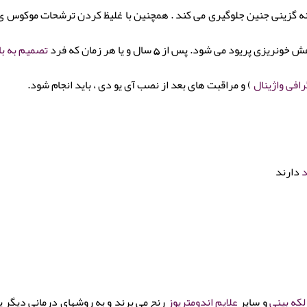
ز لانه گزینی جنین جلوگیری می کند . همچنین با غلیظ کردن ترشحات موکوس 
ود می شود. پس از 5 سال و یا هر زمان که فرد
تصمیم به با
افی واژینال
) و مراقبت های بعد از نصب آی یو دی ، باید انجام شود.
د
دارند
لکه بینی
و سایر
علایم اندومتریوز
رنج می برند و به روشهای درمانی دیگر پ