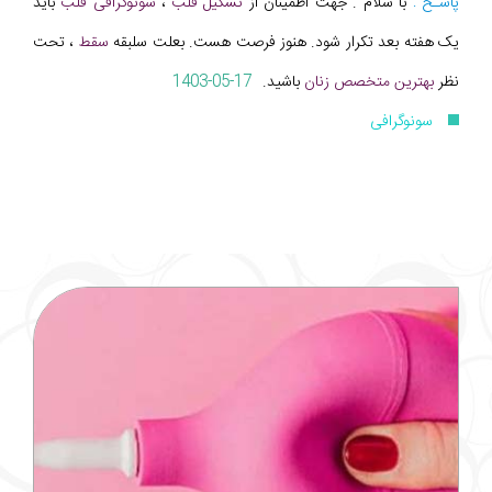
پاسـخ :
با سلام . جهت اطمینان از
تشکیل قلب
،
سونوگرافی قلب
باید
یک هفته بعد تکرار شود. هنوز فرصت هست. بعلت سلبقه
سقط
، تحت
نظر
بهترین متخصص زنان
باشید.
1403-05-17
سونوگرافی