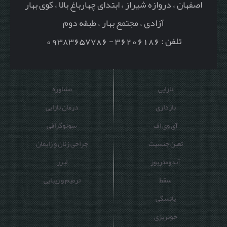
اصفهان ، دروازه شیراز ، ابتدای چهارباغ بالا ، کوی بهار
آزادی ، مجتمع بهار ، طبقه دوم
تلفن : 36206186 - 09383657786
نازایی
مشاوره
بارداری
درمان نازایی
آی وی اف
سونوگرافی
تعین جنسیت
جراحی زنان و زایمان
آندومتریوز
لیزر
سقط
ترمیم و زیبایی
یائسگی
خونریزی