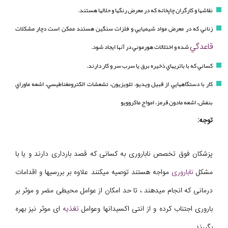
نقاشها و کارگران چاپخانه که در معرض رنگها و حلالها هستند.
زناني که در معرض مواد شيميايي و فلزات سنگين هستند ممکن است دچار مشکلات
قاعدگي
شده و اختلالات هورموني در آنها ايجاد شود.
کساني که با باتريهاي ذخيره برق يا سرب سر و کار دارند.
کار با دستگاههايي از قبيل ويديو، تلويزيون، تشعشات الکترومغناطيسي، اشعه ماوراي
بنفش، اشعه مادون قرمز، امواج ماکروويو
توجه:
پزشکان فوق تخصص ناباروری به کسانی که قصد بارداری دارند و یا با
مشکل
ناباروری
مواجه هستند توصیه میکنند علاوه بر بررسیها و اقدامات
درمانی که انجام میدهند ، تا حد امکان از عوامل محیطی مضر و موثر بر
باروری اجتناب کرده و از انتی اکسیدانها وعوامل
تغذیه
ای موثر نیز بهره
بگیرند.