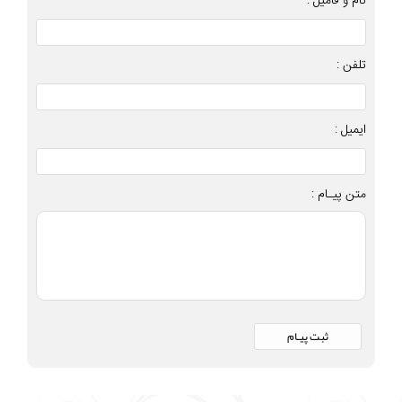
نام و فامیل :
تلفن :
ایمیل :
متن پیـام :