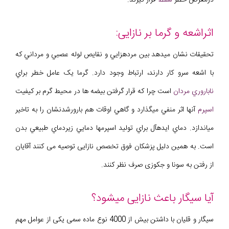
اثراشعه و گرما بر نازایی:
تحقيقات نشان ميدهد بين مردهزايي و نقايص لوله عصبي و مرداني که
با اشعه سرو کار دارند، ارتباط وجود دارد. گرما يک عامل خطر براي
ناباروري مردان
است چرا که قرار گرفتن بيضه ها در محيط گرم بر کيفيت
اسپرم
آنها اثر منفي ميگذارد و گاهي اوقات هم بارورشدنشان را به تاخير
مياندازد. دماي ايدهآل براي توليد اسپرمها دمايي زيردماي طبيعي بدن
است. به همین دلیل پزشکان فوق تخصص نازایی توصیه می کنند آقایان
از رفتن به سونا و جکوزی صرف نظر کنند.
آیا سیگار باعث نازایی میشود؟
سیگار و قلیان با داشتن بیش از 4000 نوع ماده سمی یکی از عوامل مهم