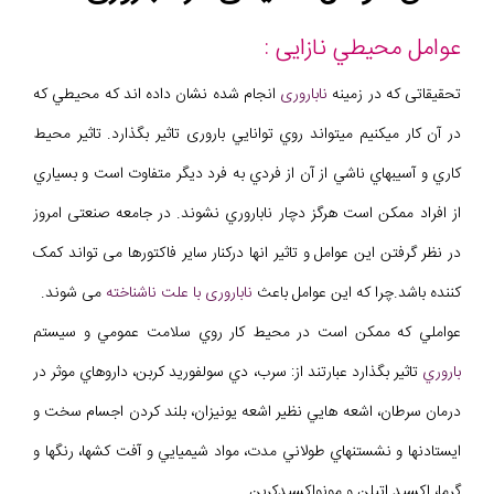
عوامل محيطي نازایی :
تحقیقاتی که در زمینه
ناباروری
انجام شده نشان داده اند که محيطي که
در آن کار ميکنيم ميتواند روي توانايي باروری تاثير بگذارد. تاثير محيط
کاري و آسيبهاي ناشي از آن از فردي به فرد ديگر متفاوت است و بسياري
از افراد ممکن است هرگز دچار ناباروري نشوند. در جامعه صنعتی امروز
در نظر گرفتن این عوامل و تاثیر انها درکنار سایر فاکتورها می تواند کمک
کننده باشد.چرا که این عوامل باعث
ناباروری با علت ناشناخته
می شوند.
عواملي که ممکن است در محيط کار روي سلامت عمومي و سيستم
باروري
تاثير بگذارد عبارتند از: سرب، دي سولفوريد کربن، داروهاي موثر در
درمان سرطان، اشعه هايي نظير اشعه يونيزان، بلند کردن اجسام سخت و
ايستادنها و نشستنهاي طولاني مدت، مواد شيميايي و آفت کشها، رنگها و
گرما، اکسيد اتيلن و مونواکسيدکربن.