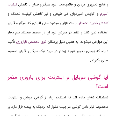
و شایع ناباروری مردان و خانمهاست. دود سیگار و قلیان با کاهش
کیفیت
اسپرم
و افزایش اسپرمهای غیر طبیعی و نیز کاهش کیفیت تخمک و
کاهش ذخیره تخمدان
باعث نازایی میشود.حتی افرادی که سیگار و قلیان
استفاده نمی کنند و فقط در معرض دود ان در محیط هستند هم دچار
این عوارض میشوند. به همین دلیل پزشکان
فوق تخصص ناباروری
تأکید
دارند که زوجای نابارور هرچه زودتر در مورد ترک سیگار و قلیان تصمیم
جدی بگیرند.
آیا گوشی موبایل و اینترنت برای باروری مضر
است؟
تحقیقات نشان داده اند که استفاده زیاد از گوشی موبایل و اینترنت
مخصوصا قرار دادن گوشی در جیب شلوار که نزدیک به بیضه قرار دارد بر