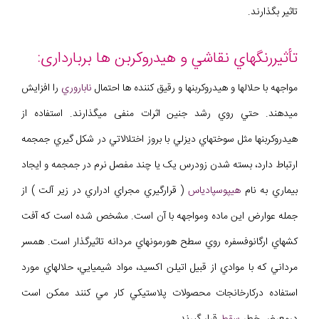
تاثير بگذارند.
تأثیررنگهاي نقاشي و هیدروکربن ها بربارداری:
مواجهه با حلالها و هيدروکربنها و رقيق کننده ها احتمال
ناباروري
را افزايش
ميدهند. حتي روي رشد جنين اثرات منفی ميگذارند. استفاده از
هيدروکربنها مثل سوختهاي ديزلي با بروز اختلالاتي در شکل گيري جمجمه
ارتباط دارد، بسته شدن زودرس يک يا چند مفصل نرم در جمجمه و ايجاد
بيماري به نام
هيپوسپادياس
( قرارگيري مجراي ادراري در زير آلت ) از
جمله عوارض اين ماده ومواجهه با آن است. مشخص شده است که آفت
کشهاي ارگانوفسفره روي سطح هورمونهاي مردانه تاثيرگذار است. همسر
مرداني که با موادي از قبيل اتيلن اکسيد، مواد شيميايي، حلالهاي مورد
استفاده درکارخانجات محصولات پلاستيکي کار مي کنند ممکن است
درمعرض خطر
سقط
قرار گيرند.