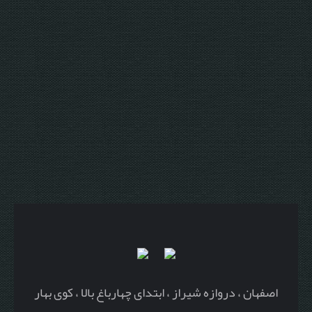
اصفهان ، دروازه شیراز ، ابتدای چهارباغ بالا ، کوی بهار