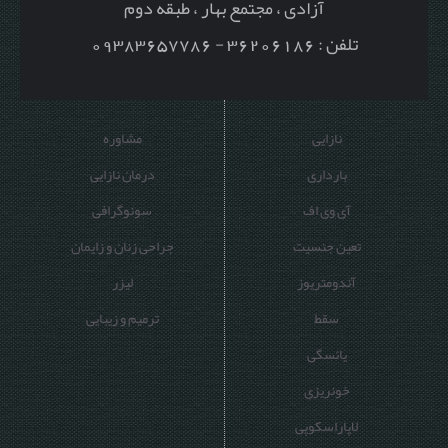
آزادی ، مجتمع بهار ، طبقه دوم
تلفن : 36206186 - 09383657786
نازایی
مشاوره
بارداری
درمان نازایی
آی وی اف
سونوگرافی
تعین جنسیت
جراحی زنان و زایمان
آندومتریوز
لیزر
سقط
ترمیم و زیبایی
یائسگی
خونریزی
لاپاراسکوپی