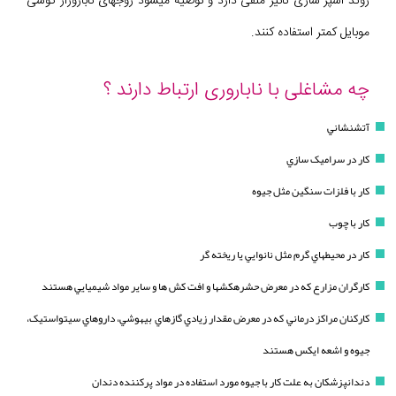
روند اسپر سازی تأثیر منفی دارد و توصیه میشود زوجهای ناباروراز گوشی
موبایل کمتر استفاده کنند.
چه مشاغلی با ناباروری ارتباط دارند ؟
آتشنشاني
کار در سراميک سازي
کار با فلزات سنگين مثل جيوه
کار با چوب
کار در محيطهاي گرم مثل نانوايي يا ريخته گر
کارگران مزارع که در معرض حشرهکشها و افت کش ها و ساير مواد شيميايي هستند
کارکنان مراکز درماني که در معرض مقدار زيادي گازهاي بيهوشي، داروهاي سيتواستيک،
جيوه و اشعه ايکس هستند
دندانپزشکان به علت کار با جيوه مورد استفاده در مواد پرکننده دندان