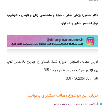
دکتر منصوره پژمان منش ، جراح و متخصص زنان و زایمان ، فلوشیپ
فوق تخصص ناباروری اصفهان
آدرس مطب : اصفهان ، دروازه شیراز ،ابتدای خ چهارباغ بالا ،نبش کوی
بهار آزادی ،مجتمع بهار ،طبقه دوم واحد 205
تلفن : 36206186 - 031
درباره این موضوع مطالب بیشتری بخوانید
استرس و ناباروری - بخش دوم