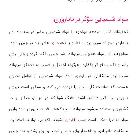
مواد شيميايي مؤثر بر ناباروری:
تحقيقات نشان ميدهد مواجهه با مواد شيميايي مضر در سه ماه اول
بارداري ميتواند سبب بروز
سقط
و يا
ناهنجاری
های زياد در جنين شود.
مواجهه با اين مواد همچنين ميتواند رشد جنين را کند کرده و حتي روي
رشد و تکامل مغز اثر بگذارد.. هرگونه اختلال يا آسيب به تخمکها ميتواند
سبب بروز مشکلاتي در
باروري
شود. مواد شيميايي از عوامل مضري
هستند که سلامت کلي بدن را تهديد مي کند و ممکن است برروي
باروري نيز تاثير داشته باشند. آفتک شها که در مزارع، جنگلها و در
کشاورزي استفاده ميشود ميتواند سبب کاهش قدرت باروري شود واين
مواد نه تنها ممکن است سبب
ناباروري
شوند بلکه مي توانند باعث بروز
مشکلات مادرزادي و ناهنجاريهاي جنيني شوند و روي رشد و نمو جنين