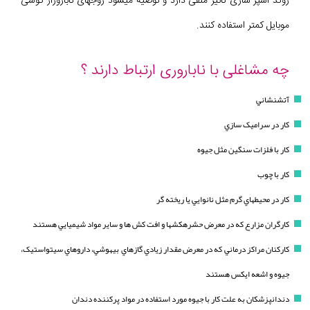
روند اسپر سازی تأثیر منفی دارد و توصیه میشود زوجهای ناباروراز گوشی
موبایل کمتر استفاده کنند.
چه مشاغلی با ناباروری ارتباط دارند ؟
آتشنشاني
کار در سراميک سازي
کار با فلزات سنگين مثل جيوه
کار با چوب
کار در محيطهاي گرم مثل نانوايي يا ريخته گر
کارگران مزارع که در معرض حشرهکشها و افت کش ها و ساير مواد شيميايي هستند
کارکنان مراکز درماني که در معرض مقدار زيادي گازهاي بيهوشي، داروهاي سيتواستيک،
جيوه و اشعه ايکس هستند
دندانپزشکان به علت کار با جيوه مورد استفاده در مواد پرکننده دندان