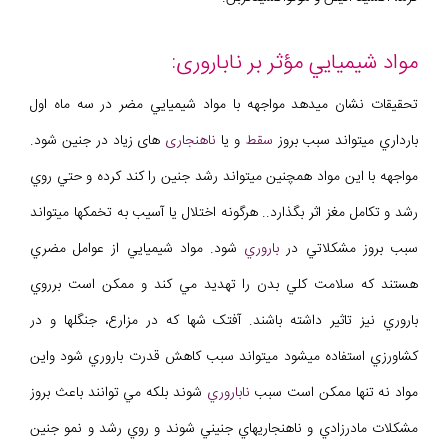
مواد شيميايي مؤثر بر ناباروری:
تحقيقات نشان ميدهد مواجهه با مواد شيميايي مضر در سه ماه اول
بارداري ميتواند سبب بروز
سقط
و يا
ناهنجاری
های زياد در جنين شود.
مواجهه با اين مواد همچنين ميتواند رشد جنين را کند کرده و حتي روي
رشد و تکامل مغز اثر بگذارد.. هرگونه اختلال يا آسيب به تخمکها ميتواند
سبب بروز مشکلاتي در
باروري
شود. مواد شيميايي از عوامل مضري
هستند که سلامت کلي بدن را تهديد مي کند و ممکن است برروي
باروري نيز تاثير داشته باشند. آفتک شها که در مزارع، جنگلها و در
کشاورزي استفاده ميشود ميتواند سبب کاهش قدرت باروري شود واين
مواد نه تنها ممکن است سبب
ناباروري
شوند بلکه مي توانند باعث بروز
مشکلات مادرزادي و ناهنجاريهاي جنيني شوند و روي رشد و نمو جنين