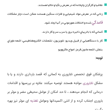
نقاشها و کارگران چاپخانه که در معرض رنگها و حلالها هستند.
زناني که در معرض مواد شيميايي و فلزات سنگين هستند ممکن است دچار مشکلات
قاعدگي
شده و اختلالات هورموني در آنها ايجاد شود.
کساني که با باتريهاي ذخيره برق يا سرب سر و کار دارند.
کار با دستگاههايي از قبيل ويديو، تلويزيون، تشعشات الکترومغناطيسي، اشعه ماوراي
بنفش، اشعه مادون قرمز، امواج ماکروويو
توجه:
پزشکان فوق تخصص ناباروری به کسانی که قصد بارداری دارند و یا با
مشکل
ناباروری
مواجه هستند توصیه میکنند علاوه بر بررسیها و اقدامات
درمانی که انجام میدهند ، تا حد امکان از عوامل محیطی مضر و موثر بر
باروری اجتناب کرده و از انتی اکسیدانها وعوامل
تغذیه
ای موثر نیز بهره
بگیرند.