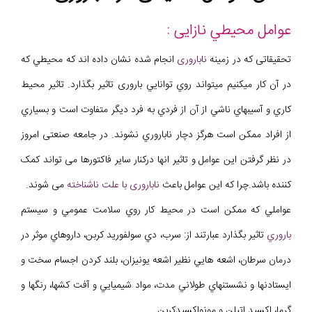
عوامل محيطي نازایی :
تحقیقاتی که در زمینه
ناباروری
انجام شده نشان داده اند که محيطي که
در آن کار ميکنيم ميتواند روي توانايي باروری تاثير بگذارد. تاثير محيط
کاري و آسيبهاي ناشي از آن از فردي به فرد ديگر متفاوت است و بسياري
از افراد ممکن است هرگز دچار ناباروري نشوند. در جامعه صنعتی امروز
در نظر گرفتن این عوامل و تاثیر انها درکنار سایر فاکتورها می تواند کمک
کننده باشد.چرا که این عوامل باعث
ناباروری با علت ناشناخته
می شوند.
عواملي که ممکن است در محيط کار روي سلامت عمومي و سيستم
باروري
تاثير بگذارد عبارتند از: سرب، دي سولفوريد کربن، داروهاي موثر در
درمان سرطان، اشعه هايي نظير اشعه يونيزان، بلند کردن اجسام سخت و
ايستادنها و نشستنهاي طولاني مدت، مواد شيميايي و آفت کشها، رنگها و
گرما، اکسيد اتيلن و مونواکسيدکربن.