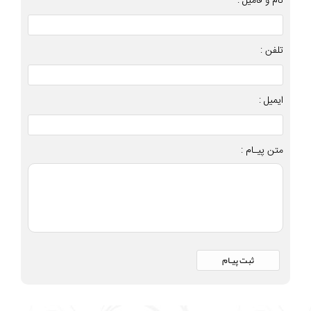
نام و فامیل :
تلفن :
ایمیل :
متن پیـام :