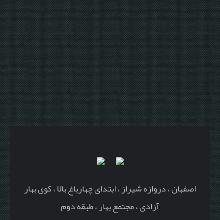
اصفهان ، دروازه شیراز ، ابتدای چهارباغ بالا ، کوی بهار
آزادی ، مجتمع بهار ، طبقه دوم