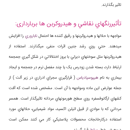
تاثير بگذارند.
تأثیررنگهاي نقاشي و هیدروکربن ها بربارداری:
مواجهه با حلالها و هيدروکربنها و رقيق کننده ها احتمال
ناباروري
را افزايش
ميدهند. حتي روي رشد جنين اثرات منفی ميگذارند. استفاده از
هيدروکربنها مثل سوختهاي ديزلي با بروز اختلالاتي در شکل گيري جمجمه
ارتباط دارد، بسته شدن زودرس يک يا چند مفصل نرم در جمجمه و ايجاد
بيماري به نام
هيپوسپادياس
( قرارگيري مجراي ادراري در زير آلت ) از
جمله عوارض اين ماده ومواجهه با آن است. مشخص شده است که آفت
کشهاي ارگانوفسفره روي سطح هورمونهاي مردانه تاثيرگذار است. همسر
مرداني که با موادي از قبيل اتيلن اکسيد، مواد شيميايي، حلالهاي مورد
استفاده درکارخانجات محصولات پلاستيکي کار مي کنند ممکن است
درمعرض خطر
سقط
قرار گيرند.