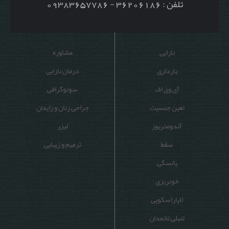
تلفن : 36206186 - 09383657786
نازایی
مشاوره
بارداری
درمان نازایی
آی وی اف
سونوگرافی
تعین جنسیت
جراحی زنان و زایمان
آندومتریوز
لیزر
سقط
ترمیم و زیبایی
یائسگی
خونریزی
لاپاراسکوپی
تنبلی تخمدان