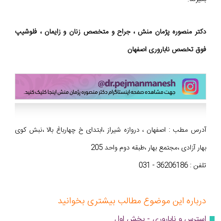
دکتر منصوره پژمان منش ، جراح و متخصص زنان و زایمان ، فلوشیپ
فوق تخصص ناباروری اصفهان
آدرس مطب : اصفهان ، دروازه شیراز ،ابتدای خ چهارباغ بالا ،نبش کوی
بهار آزادی ،مجتمع بهار ،طبقه دوم واحد 205
تلفن : 36206186 - 031
درباره این موضوع مطالب بیشتری بخوانید
استرس و ناباروری - بخش اول