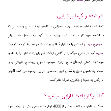
اثراشعه و گرما بر نازایی:
تحقيقات نشان ميدهد بين مردهزايي و نقايص لوله عصبي و مرداني که
با اشعه سرو کار دارند، ارتباط وجود دارد. گرما يک عامل خطر براي
ناباروري مردان
است چرا که قرار گرفتن بيضه ها در محيط گرم بر کيفيت
اسپرم
آنها اثر منفي ميگذارد و گاهي اوقات هم بارورشدنشان را به تاخير
مياندازد. دماي ايدهآل براي توليد اسپرمها دمايي زيردماي طبيعي بدن
است. به همین دلیل پزشکان فوق تخصص نازایی توصیه می کنند آقایان
از رفتن به سونا و جکوزی صرف نظر کنند.
آیا سیگار باعث نازایی میشود؟
سیگار و قلیان با داشتن بیش از 4000 نوع ماده سمی یکی از عوامل مهم