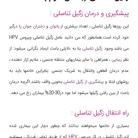
پیشگیری و درمان زگیل تناسلی :
این روزها زگیل تناسلی ، تعداد بیشتری از
بانوان
و
دختران جوان
را درگیر
خود کرده است.همانطور که می دانید عامل زگیل تناسلی ویروس HPV
می باشد.وجود
زگیل تناسلی
بنا به دلایلی باعث ایجاد نگرانی میشود: از
نظر
زیبایی
، همراهی با سایر بیماریهای منتقله جنسی ، علایم ازار دهنده ،
عدم درمان قطعی وانتقال به شریک جنسی .بنابراین خانمها باید به
روشهای ابتلا و
پیشگیری از زگیل تناسلی
بخوبی واقف باشند.اگرچه درمان
باعث از بین رفتن زگیلها میشود اما عود در30-20% بیماران رخ می دهد.
راه انتقال زگیل تناسلی :
بسیاری از خانمها میخواهند بدانند که چطور دچار این بیماری شده
اند.زگیل تناسلی در اثر ویروس
HPV
که از طریق تماس فیزیکی مستقیم