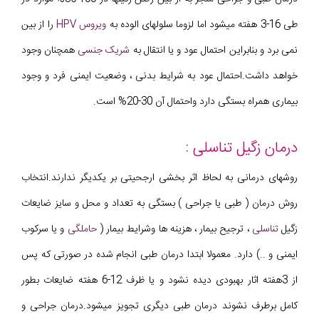
طی 16-3 هفته میشود اما لزوما سلولهای الوده به
ویروس HPV
را از بین
نمی برد و بنابراین احتمال عود و یا انتقال به
شریک جنسی
همچنان وجود
خواهد داشت.احتمال عود به شرایط بدنی ، وضعیت ایمنی فرد و وجود
بیماری همراه بستگی دارد واحتمال آن 30-20% است.
درمان زگیل تناسلی :
روشهای درمانی به لحاظ اثر بخشی ارجحیتی بر یکدیگر ندارند.انتخاب
روش درمان ( طبی یا جراحی ) بستگی به تعداد و محل و سایز ضایعات
زگیل
تناسلی
، ترجیح بیمار ، هزینه ها وشرایط بیمار (
حاملگی
و یا سرکوب
ایمنی و ..) دارد. معمولا ابتدا درمان طبی انجام شده در صورتی که پس
از 3هفته اثار بهبودی دیده نشود و یا ظرف 12-6 هفته ضایعات بطور
کامل برطرف نشوند درمان طبی دیگری تجویز میشود.درمان جراحی و