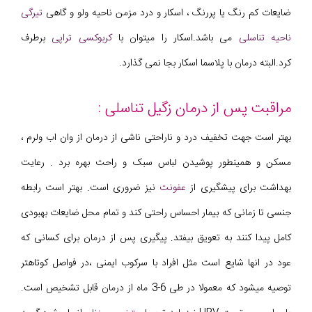
ضایعات کم رنگ یا پررنگ ، اسکار و درد مزمن ناحیه ولو و گاهی
تیرگی
ناحیه تناسلی
می باشد.اسکار را میتوان با
کربوکسی تراپی
برطرف
کرد.البته درمان با پلاسما اسکار بجا نمی گذارد.
مراقبت پس از درمان زگیل تناسلی :
بهتر است جهت تخفیف درد و ناراحتی ناشی از درمان از وان اب ولرم ،
مسکن و همینطور پوشیدن لباس سبک و راحت بهره برد . رعایت
بهداشت برای پیشگیری از
عفونت
نیز ضروری است. بهتر است رابطه
جنسی تا زمانی که بیمار احساس راحتی کند و تمام محل ضایعات بهبودی
کامل پیدا کنند به تعویق بیفتد. پیگیری پس از درمان برای کسانی که
عود در انها شایع است مثل افراد با سرکوب ایمنی ،در فواصل کوتاهتر
توصیه میشود که معمولا در طی 6-3 ماه از درمان قابل تشخیص است.