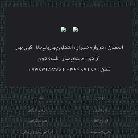
اصفهان ، دروازه شیراز ، ابتدای چهارباغ بالا ، کوی بهار
آزادی ، مجتمع بهار ، طبقه دوم
تلفن : 36206186 - 09383657786
نازایی
مشاوره
بارداری
درمان نازایی
آی وی اف
سونوگرافی
تعین جنسیت
جراحی زنان و زایمان