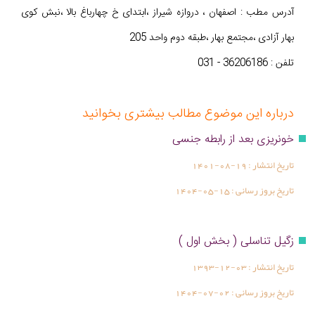
آدرس مطب : اصفهان ، دروازه شیراز ،ابتدای خ چهارباغ بالا ،نبش کوی
بهار آزادی ،مجتمع بهار ،طبقه دوم واحد 205
تلفن : 36206186 - 031
درباره این موضوع مطالب بیشتری بخوانید
خونریزی بعد از رابطه جنسی
تاریخ انتشار :
1401-08-19
تاریخ بروز رسانی :
1404-05-15
زگیل تناسلی ( بخش اول )
تاریخ انتشار :
1393-12-03
تاریخ بروز رسانی :
1404-07-02