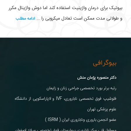
بیوتیک برای درمان واژینیت استفاده کند اما دوش واژینال مکرر
و طولانی مدت ممکن است تعادل میکروبی را ...
ادامه مطلب
بیوگرافی
دکتر منصوره پژمان منش
رتبه برتر بورد تخصصی جراحی زنان و زایمان
فلوشیپ فوق تخصصی ناباروری، IVF و لاپاراسکوپی از دانشگاه
علوم پزشکی تهران
عضو انجمن باروری وناباروری ایران ( ISRM )
مسؤول فنی مرکز ناباروری بیمارستان فوق تخصصی میلاد اصفهان