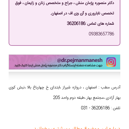
دکتر منصوره پژمان منش ، جراح و متخصص زنان و زایمان ، فوق
تخصص ناباروری و آی وی اف در اصفهان.
شماره های تماس :36206186
09383657786
آدرس مطب : اصفهان ، دروازه شیراز ،ابتدای خ چهارباغ بالا ،نبش کوی
بهار آزادی ،مجتمع بهار ،طبقه دوم واحد 205
تلفن : 36206186 - 031