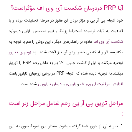
آیا PRP دردرمان شکست آی وی اف مؤثراست؟
خود انجام پی آر پی و مؤثر بودن ان هنوز در مرحله تحقیقات بوده و با
قطعیت به اثبات نرسیده است.اما پزشکان فوق تخصص نازایی درموارد
شکست آی وی اف
علاوه بر راهکارهای دیگر ، این روش را هم با توجه به
مکانیسم اثر و اینکه بی خطر بودن آن نیز اثبات شده ، به
زوجهای نابارور
توصیه میکنند و قبل از کاشت جنین 1-2 بار به داخل رحم PRP را تزریق
میکنند.به تجربه دیده شده که انجام PRP در برخی زوجهای نابارور باعث
افزایش موفقیت آی وی اف
و
باروری
و
درمان نایاروری
شده است.
مراحل تزریق پی آر پی رحم شامل مراحل زیر است
:
1- نمونه ای از خون شما گرفته میشود. مقدار این نمونهٔ خون به این