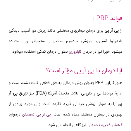
فواید PRP :
از
پی آر پی
برای درمان بیماریهای مختلفی مانند:ریزش مو، آسیب دیدگی
تاندونها، آسیبهای ورزشی حاد،ورم مفاصل و استخوانها و… استفاده
میشود.اخیرا نیز در درمان
ناباروری
بعنوان درمان کمکی استفاده میشود.
آیا درمان با پی آر پی مؤثر است؟
هنوز کارایی PRP بعنوان روش درمانی به طور قطعی اثبات نشده است و
ادارهٔ موادغذایی و دارویی ایالات متحدهٔ آمریکا (FDA) نیز تزریق
پی آر
پی
را به عنوان روشی درمانی تأیید نکرده است ولی موارد زیادی از
بهبودی در بیماران مختلف دیده شده است.
پی ار پی تخمدان
درموارد
کاهش ذخیره تخمدان
نیز گاهی انجام می شود.