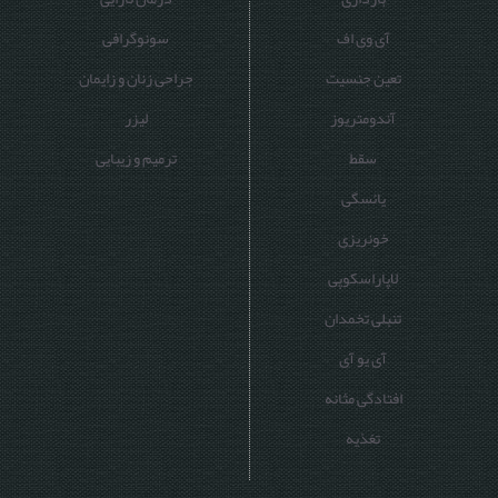
آی وی اف
سونوگرافی
تعین جنسیت
جراحی زنان و زایمان
آندومتریوز
لیزر
سقط
ترمیم و زیبایی
یائسگی
خونریزی
لاپاراسکوپی
تنبلی تخمدان
آی یو آی
افتادگی مثانه
تغذیه