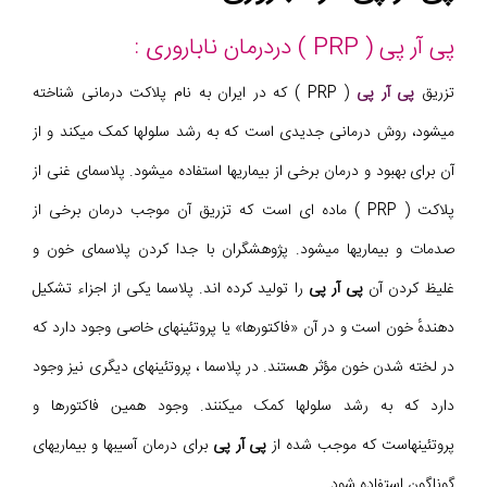
پی آر پی ( PRP ) دردرمان ناباروری :
تزریق
پی آر پی
( PRP ) که در ایران به نام پلاکت درمانی شناخته
میشود، روش درمانی جدیدی است که به رشد سلولها کمک میکند و از
آن برای بهبود و درمان برخی از بیماریها استفاده میشود. پلاسمای غنی از
پلاکت ( PRP ) ماده ای است که تزریق آن موجب درمان برخی از
صدمات و بیماریها میشود. پژوهشگران با جدا کردن پلاسمای خون و
غلیظ کردن آن
پی آر پی
را تولید کرده اند. پلاسما یکی از اجزاء تشکیل
دهندهٔ خون است و در آن «فاکتورها» یا پروتئینهای خاصی وجود دارد که
در لخته شدن خون مؤثر هستند. در پلاسما ، پروتئینهای دیگری نیز وجود
دارد که به رشد سلولها کمک میکنند. وجود همین فاکتورها و
پروتئینهاست که موجب شده از
پی آر پی
برای درمان آسیبها و بیماریهای
گوناگون استفاده شود.