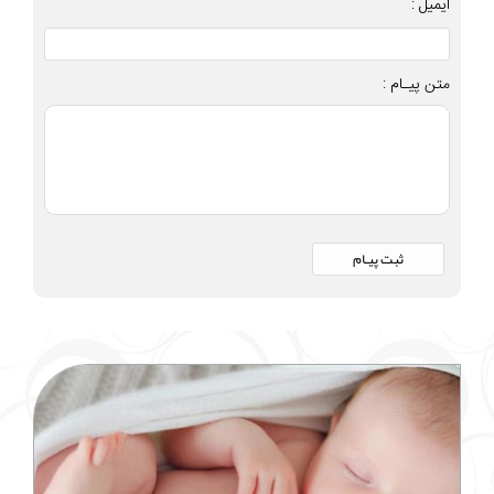
ایمیل :
متن پیـام :