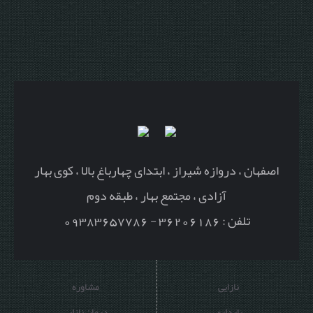
اصفهان ، دروازه شیراز ، ابتدای چهارباغ بالا ، کوی بهار
آزادی ، مجتمع بهار ، طبقه دوم
تلفن : 36206186 - 09383657786
نازایی
مشاوره
بارداری
درمان نازایی