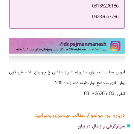
03136206186
09383657786
آدرس مطب : اصفهان ، دروازه شیراز ،ابتدای خ چهارباغ بالا ،نبش کوی
بهار آزادی ،مجتمع بهار ،طبقه دوم واحد 205
تلفن : 36206186 - 031
درباره این موضوع مطالب بیشتری بخوانید
سونوگرافی واژینال در زنان