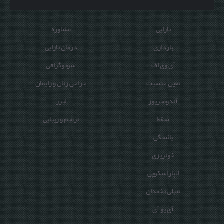
نازایی
مشاوره
بارداری
درمان نازایی
آی وی اف
سونوگرافی
تعین جنسیت
جراحی زنان و زایمان
آندومتریوز
لیزر
سقط
ترمیم و زیبایی
یائسگی
خونریزی
لاپاراسکوپی
تنبلی تخمدان
آی یو آی