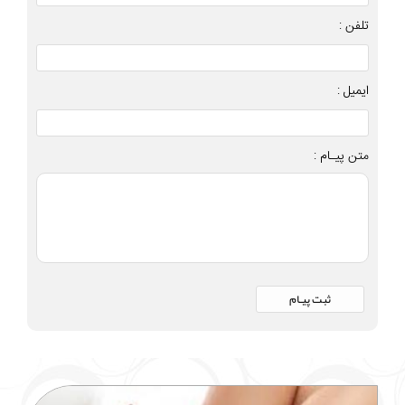
تلفن :
ایمیل :
متن پیـام :