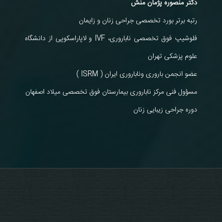
دکتر منصوره پژمان منش
رتبه برتر بورد تخصصی جراحی زنان و زایمان
فلوشیپ فوق تخصصی ناباروری، IVF و لاپاراسکوپی از دانشگاه
علوم پزشکی تهران
عضو انجمن باروری وناباروری ایران ( ISRM )
مسؤول فنی مرکز ناباروری بیمارستان فوق تخصصی میلاد اصفهان
دوره جراحی زیبایی زنان