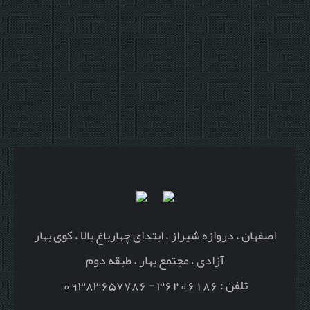
اصفهان ، دروازه شیراز ، ابتدای چهارباغ بالا ، کوی بهار
آزادی ، مجتمع بهار ، طبقه دوم
تلفن : 36206186 - 09383657786