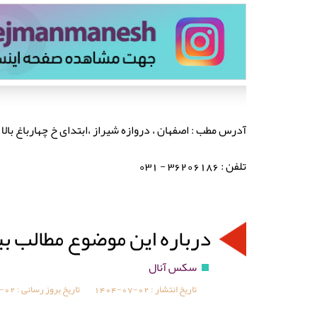
آدرس مطب : اصفهان ، دروازه شیراز ،ابتدای خ چهارباغ بالا ،
تلفن : 36206186 - 031
درباره این موضوع مطالب ب
سکس آنال
تاریخ انتشار :
1404-07-02
تاریخ بروز رسانی :
-02