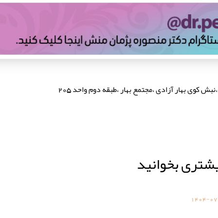
نبش کوی بهار آزادی ،مجتمع بهار ،طبقه دوم واحد 205
یشتری بخوانید
1404-07