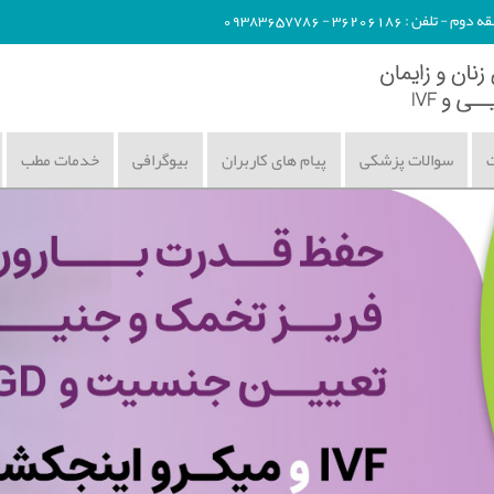
362061 - 09383657786
ت
سوالات پزشکی
پیام های کاربران
بیوگرافی
خدمات مطب