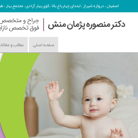
اصفهان ، دروازه شیراز ، ابتدای چهارباغ بالا ، کوی بهار آزادی ، مجتمع بهار ، طبقه دوم - تلفن : 86
صفحه اصلی
مطالب و مقالا