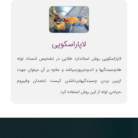
لاپاراسکوپی
لاپاراسکوپی روش استاندارد طلایی در تشخیص انسداد لوله
ها،چسبندگیها و اندومتریوزمیباشد و علاوه بر آن میتوان جهت
ازبین بردن چسبندگیها،برداشتن کیست تخمدان وفیبروم
،جراحی لوله از این روش استفاده کرد.