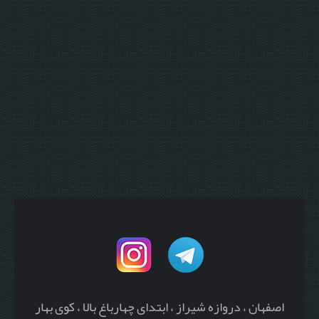
اصفهان ، دروازه شیراز ، ابتدای چهارباغ بالا ، کوی بهار