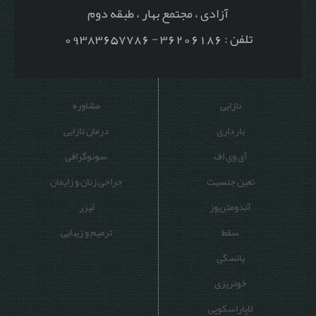
آزادی ، مجتمع بهار ، طبقه دوم
تلفن : 36206186 - 09383657786
نازایی
مشاوره
بارداری
درمان نازایی
آی وی اف
سونوگرافی
تعین جنسیت
جراحی زنان و زایمان
آندومتریوز
لیزر
سقط
ترمیم و زیبایی
یائسگی
خونریزی
لاپاراسکوپی