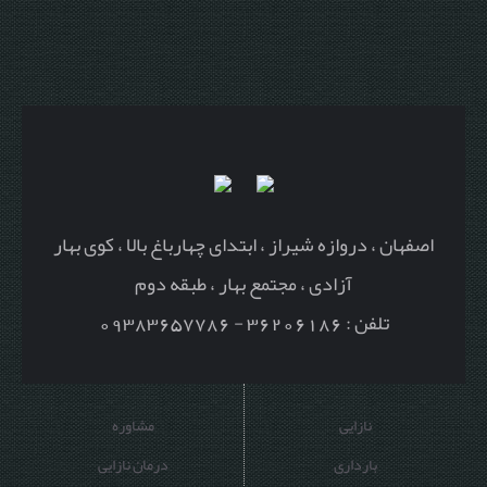
اصفهان ، دروازه شیراز ، ابتدای چهارباغ بالا ، کوی بهار
آزادی ، مجتمع بهار ، طبقه دوم
تلفن : 36206186 - 09383657786
نازایی
مشاوره
بارداری
درمان نازایی