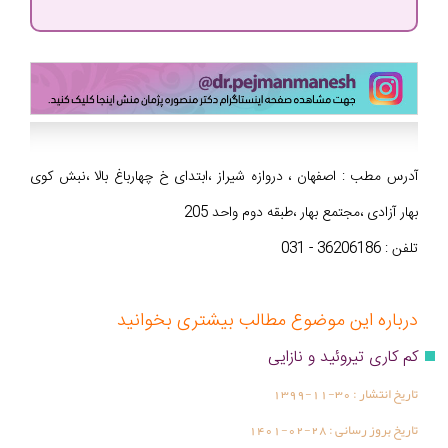
آدرس مطب : اصفهان ، دروازه شیراز ،ابتدای خ چهارباغ بالا ،نبش کوی
بهار آزادی ،مجتمع بهار ،طبقه دوم واحد 205
تلفن : 36206186 - 031
درباره این موضوع مطالب بیشتری بخوانید
کم کاری تیروئید و نازایی
تاریخ انتشار :
1399-11-30
تاریخ بروز رسانی :
1401-02-28