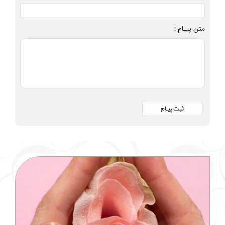
متن پیـام :