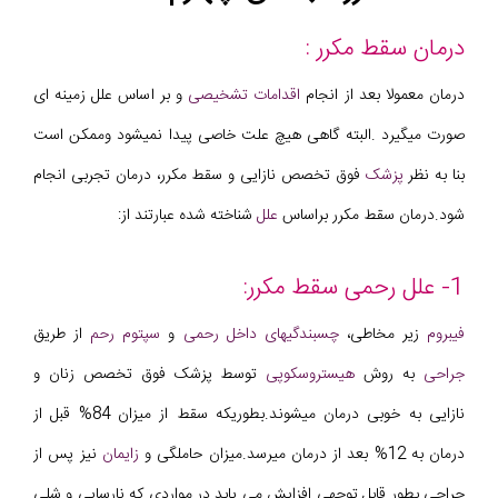
درمان سقط مکرر :
درمان معمولا بعد از انجام
اقدامات تشخیصی
و بر اساس علل زمینه ای
صورت میگیرد .البته گاهی هیچ علت خاصی پیدا نمیشود وممکن است
بنا به نظر
پزشک
فوق تخصص نازایی و سقط مکرر، درمان تجربی انجام
شود.درمان سقط مکرر براساس
علل
شناخته شده عبارتند از:
1- علل رحمی سقط مکرر:
فیبروم
زیر مخاطی،
چسبندگیهای داخل رحمی
و
سپتوم رحم
از طریق
جراحی
به روش
هیستروسکوپی
توسط پزشک فوق تخصص زنان و
نازایی به خوبی درمان میشوند.بطوریکه سقط از میزان 84% قبل از
درمان به 12% بعد از درمان میرسد.میزان حاملگی و
زایمان
نیز پس از
جراحی بطور قابل توجهی افزایش می یابد.در مواردی که نارسایی و شلی