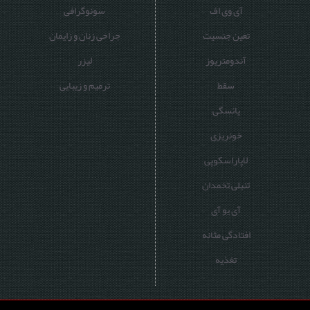
آی وی اف
سونوگرافی
تعین جنسیت
جراحی زنان و زایمان
آندومتریوز
لیزر
سقط
ترمیم و زیبایی
یائسگی
خونریزی
لاپاراسکوپی
تنبلی تخمدان
آی یو آی
افتادگی مثانه
تغذیه