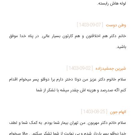
لوله هاش رابسته.
وطن دوست
[
1403-09-07
]
خانم دکتر هم اخلاقتون و هم کارتون بسیار عالی. در پناه خدا موفق
باشید.
شیرین جمشیدزاده
[
1403-09-02
]
سلام خانوم دکتر عزیز من دوتا دختر دارم برا دوقلو پسر میخوام اقدام
کنم اگه صدرصد و هزینه اش چقدر میشه با تشکر از شما
الهام جون
[
1403-08-25
]
سلام خانم دکتر مهربون. من تهران بیمار شما بودم. به کمک شما و لطف
خدا دوقلو پسر باردار شدم و بی نهایت از شما تشکر میکنم. . حالا میخوام