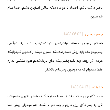
دختر داشته باشم. احتمالا تا دو ماه دیگه ساکن اصفهان بشیم. حتما میام
خدمتتون
جعفر موسوی
[
1403-06-02
]
باسلام وعرض خسته نباشیدمن دوتادختردارم دلم یه دوقلوی
پسرمیخوادکه بایه روش صددرصدباشه ممنون میشم راهنمایی کنیدواینکه
هزینه اش روهم بهم بگیدچقدرمیشه برای باردارشدنم هیچ مشکلی ندارم
فقط میخوام که یه دوقلوی پسربیارم باتشکر
خدابنده
[
1403-04-17
]
خانم دکتر جان سلام. بعد از سه تا دختر با کمک شما و تعیین جنسیت ،
الان یه پسر کاکل زری داریم و چند نفر از اشناها هم میخوان پیش شما