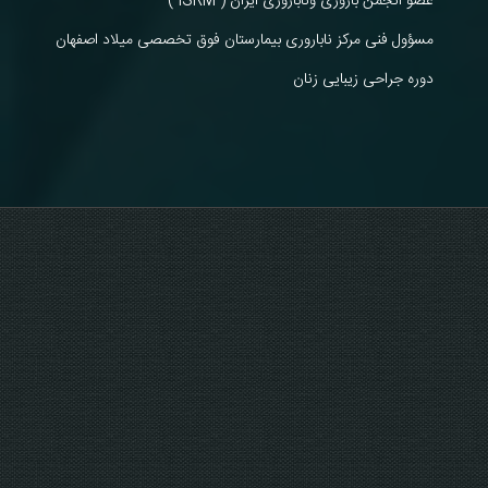
عضو انجمن باروری وناباروری ایران ( ISRM )
مسؤول فنی مرکز ناباروری بیمارستان فوق تخصصی میلاد اصفهان
دوره جراحی زیبایی زنان