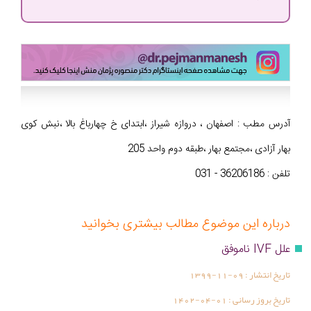
آدرس مطب : اصفهان ، دروازه شیراز ،ابتدای خ چهارباغ بالا ،نبش کوی
بهار آزادی ،مجتمع بهار ،طبقه دوم واحد 205
تلفن : 36206186 - 031
درباره این موضوع مطالب بیشتری بخوانید
علل IVF ناموفق
تاریخ انتشار :
1399-11-09
تاریخ بروز رسانی :
1402-04-01