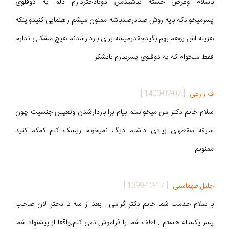
باسلام وعرض خسته نباشیدمن دوتادختردارم دلم یه دوقلوی
پسرمیخوادکه بایه روش صددرصدباشه ممنون میشم راهنمایی کنیدواینکه
هزینه اش روهم بهم بگیدچقدرمیشه برای باردارشدنم هیچ مشکلی ندارم
فقط میخوام که یه دوقلوی پسربیارم باتشکر
ف زارعی
[
1400-02-07
]
سلام خانم دکتر من میخواستم بیام برا باردارشدن وتعیین جنسیت چون
سابقه سقطهای زیادی داشتم دیگ نمیخوام ریسک کنم کمکم کنید
ممنونم
جلیل طهماسبی
[
1399-12-17
]
با سلام خدمت شما خانم دکتر گرامی . بعد از سه تا دختر الان صاحب
پسر یکساله هستم . لطف شما را فراموش نمی کنم.واقعا از پیشنهاد شما