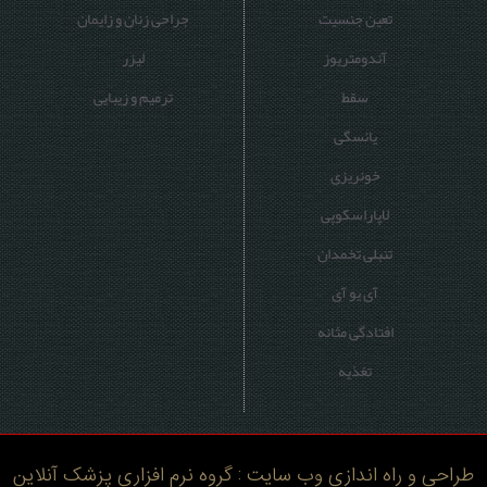
تعین جنسیت
جراحی زنان و زایمان
آندومتریوز
لیزر
سقط
ترمیم و زیبایی
یائسگی
خونریزی
لاپاراسکوپی
تنبلی تخمدان
آی یو آی
افتادگی مثانه
تغذیه
طراحی و راه اندازی وب سایت : گروه نرم افزاری پزشک آنلاین