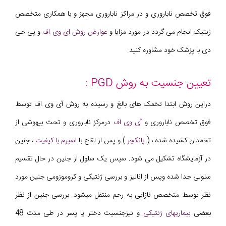
فوق تخصص ناباروری و در مراکز ناباروری مجهز و با همکاری متخصص
ژنتیک انجام می گردد.در مورد مزایا و
عوارض روش ای وی اف
و پی جی
دی با پزشک خود مشاوره کنید.
تعیین جنسیت به روش PGD :
دراین روش ابتدا تخمک های بالغ و رسیده به روش آی وی اف توسط
فوق تخصص ناباروری و
آی وی اف
درمرکز ناباروری و تحت بیهوشی از
تخمدان کشیده شده ، (
پانکچر
) و پس از لقاح با
اسپرم با کیفیت
، جنین
در آزمایشگاه تشکیل می شود. سپس یک سلول از جنین در حال تقسیم
سلولی جدا شده وپس از انالیز و بررسی ژنتیکی و کروموزومی جنین مورد
نظر توسط متخصص نازایی به رحم منتقل میشود. بررسی جنین از نظر
بعضی
بیماریهای ژنتیکی
و نیزجنسیت دختر یا پسر در طی مدت 48