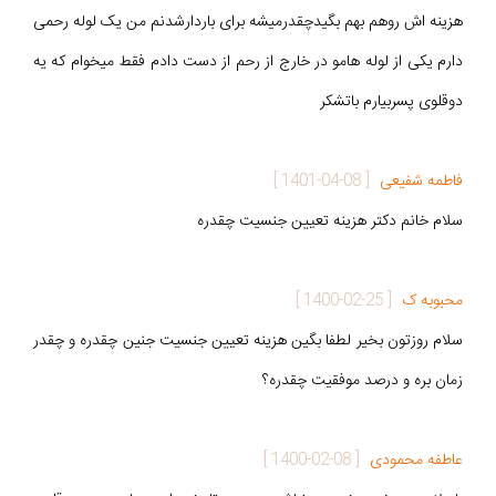
هزینه اش روهم بهم بگیدچقدرمیشه برای باردارشدنم من یک لوله رحمی
دارم یکی از لوله هامو در خارج از رحم از دست دادم فقط میخوام که یه
دوقلوی پسربیارم باتشکر
فاطمه شفیعی
[
1401-04-08
]
سلام خانم دکتر هزینه تعیین جنسیت چقدره
محبوبه ک
[
1400-02-25
]
سلام روزتون بخیر لطفا بگین هزینه تعیین جنسیت جنین چقدره و چقدر
زمان بره و درصد موفقیت چقدره؟
عاطفه محمودی
[
1400-02-08
]