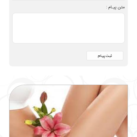
متن پیـام :