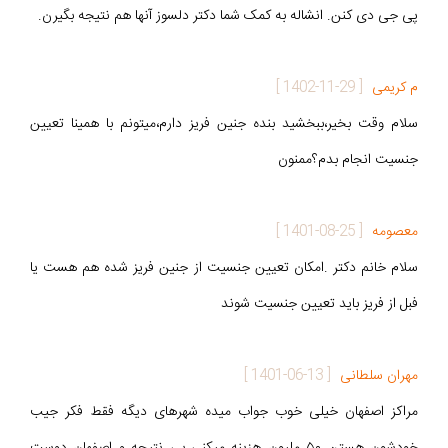
پی جی دی کنن. انشاله به کمک شما دکتر دلسوز آنها هم نتیجه بگیرن.
م کریمی
[
1402-11-29
]
سلام وقت بخیر،ببخشید بنده جنین فریز دارم،میتونم با همینا تعیین
جنسیت انجام بدم؟ممنون
معصومه
[
1401-08-25
]
سلام خانم دکتر .امکان تعیین جنسیت از جنین فریز شده هم هست یا
فبل از فریز باید تعیین جنسیت شوند
مهران سلطانی
[
1401-06-13
]
مراکز اصفهان خیلی خوب جواب میده شهرهای دیگه فقط فکر جیب
خودشون هستن ۵۰ ملیون هزینه میکنی بی نتیجه و اصفهان دوست