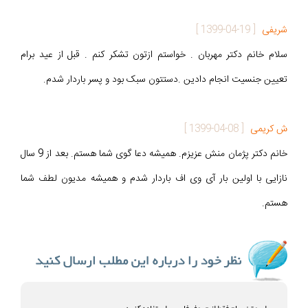
شریفی
[
1399-04-19
]
سلام خانم دکتر مهربان . خواستم ازتون تشکر کنم . قبل از عید برام
تعیین جنسیت انجام دادین .دستتون سبک بود و پسر باردار شدم.
ش کریمی
[
1399-04-08
]
خانم دکتر پژمان منش عزیزم. همیشه دعا گوی شما هستم. بعد از 9 سال
نازایی با اولین بار آی وی اف باردار شدم و همیشه مدیون لطف شما
هستم.
برای متن پیام فقط از حروف فارسی استفاده کنید .