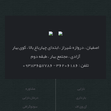
اصفهان ، دروازه شیراز ، ابتدای چهارباغ بالا ، کوی بهار
آزادی ، مجتمع بهار ، طبقه دوم
تلفن : 36206186 - 09383657786
نازایی
مشاوره
بارداری
درمان نازایی
آی وی اف
سونوگرافی