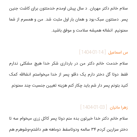
سلام خانم دکتر مهربان. د سال پیش اومدم خدمتتون برای کاشت جنین
پسر. دستتون سبک بود و همان بار اول مثبت شد. من و همسرم از شما
ممنونیم. انشاله همیشه سلامت و موفق باشید.
س اسماعیل
[
1404-01-14
]
سلام خدمت خانم دکتر من در بارداری شکر خدا هیچ مشکلی ندارم
فقط دوتا گل دختر دارم یک دقلو پسر از خدا میخواستم انشاالله کمک
کنید بتونم پسر دار شم باید چکار کنم هزینه تعیین جنسیت چند ممنونم
زهرا مانیان
[
1404-01-03
]
سلام خانم دکتر خدا خیرتون بده منم دوتا پسر کاکل زری میخوام سه تا
دختر سزارین کردم ۳۴ سالمه ودوتاسقط دوماهه هم داشتم۰وشوهرم هم