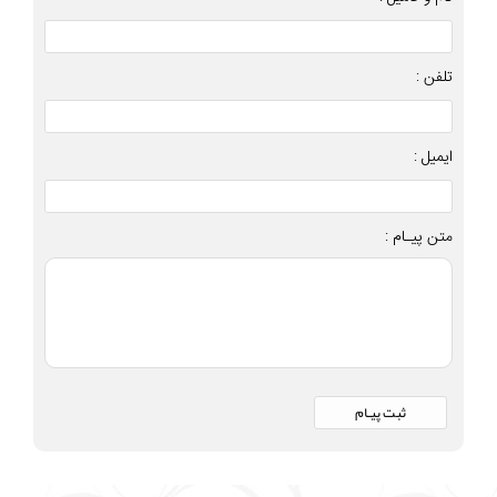
تلفن :
ایمیل :
متن پیـام :