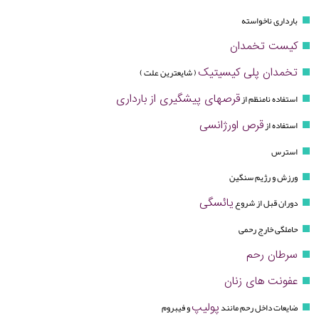
بارداری ناخواسته
کیست تخمدان
تخمدان پلی کیسیتیک
( شایعترین علت )
قرصهای پیشگیری از بارداری
استفاده نامنظم از
قرص اورژانسی
استفاده از
استرس
ورزش و رژیم سنگین
یائسگی
دوران قبل از شروع
حاملگی خارج رحمی
سرطان رحم
عفونت های زنان
پولیپ
ضایعات داخل رحم مانند
و فیبروم