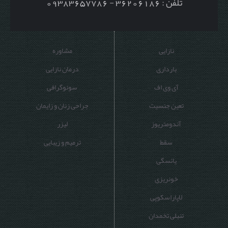
تلفن : 36206186 - 09383657786
نازایی
مشاوره
بارداری
درمان نازایی
آی وی اف
سونوگرافی
تعین جنسیت
جراحی زنان و زایمان
آندومتریوز
لیزر
سقط
ترمیم و زیبایی
یائسگی
خونریزی
لاپاراسکوپی
تنبلی تخمدان