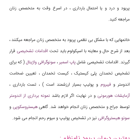
پریود و درد و یا احتمال بارداری ، در اسرع وقت به متخصص زنان
مراجعه کنید.
خانمهایی که با مشکل بی نظمی پریود به متخصص زنان مراجعه میکنند ،
بعد از شرح حال و معاینه با اسپکولوم باید تحت
اقدامات تشخیصی
قرار
گیرند. اقدامات تشخیصی شامل
پاپ اسمیر
،
سونوگرافی واژینال
( که برای
تشخیص تخمدان پلی کیستیک ، کیست تخمدان ، تعیین ضخامت
اندومتر و
فیبروم
و پولیپ بسیار ارزشمند است ) ، تست بارداری ،
آزمایشات هورمونی
و در نهایت اگر لازم باشد
نمونه برداری از اندومتر
توسط جراح و متخصص زنان انجام خواهد شد. گاهی
هیستروسکوپی
و
سونو هیستروگرافی
نیز در تشخیص پولیپ و میوم رحم انجام می شود.
بهترین درمان پریود نامنظم :