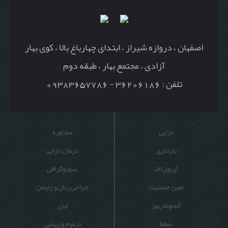
اصفهان ، دروازه شیراز ، ابتدای چهارباغ بالا ، کوی بهار
آزادی ، مجتمع بهار ، طبقه دوم
تلفن : 36206186 - 09383657786
نازایی
مشاوره
بارداری
درمان نازایی
آی وی اف
سونوگرافی
تعین جنسیت
جراحی زنان و زایمان
آندومتریوز
لیزر
سقط
ترمیم و زیبایی