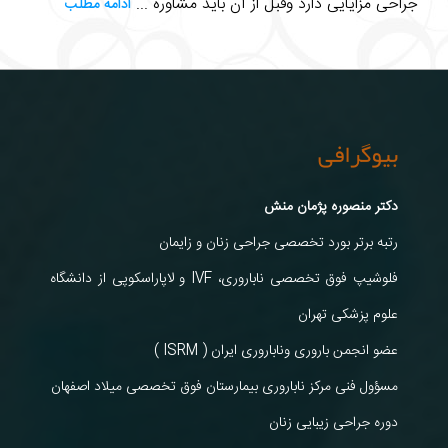
جراحی مزایایی دارد وقبل از آن باید مشاوره ...
ادامه مطلب
بیوگرافی
دکتر منصوره پژمان منش
رتبه برتر بورد تخصصی جراحی زنان و زایمان
فلوشیپ فوق تخصصی ناباروری، IVF و لاپاراسکوپی از دانشگاه
علوم پزشکی تهران
عضو انجمن باروری وناباروری ایران ( ISRM )
مسؤول فنی مرکز ناباروری بیمارستان فوق تخصصی میلاد اصفهان
دوره جراحی زیبایی زنان