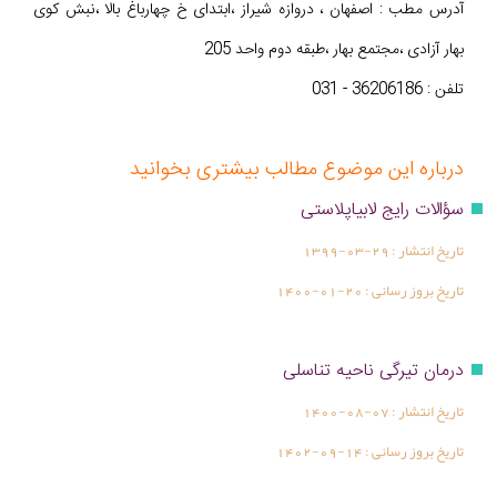
آدرس مطب : اصفهان ، دروازه شیراز ،ابتدای خ چهارباغ بالا ،نبش کوی
بهار آزادی ،مجتمع بهار ،طبقه دوم واحد 205
تلفن : 36206186 - 031
درباره این موضوع مطالب بیشتری بخوانید
سؤالات رایج لابیاپلاستی
تاریخ انتشار :
1399-03-29
تاریخ بروز رسانی :
1400-01-20
درمان تیرگی ناحیه تناسلی
تاریخ انتشار :
1400-08-07
تاریخ بروز رسانی :
1402-09-14