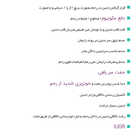
قرار گرفتن جنین در رحم بصورت بریچ ( از پا ) ، عرضی و یا صورت
دفع مکونیوم
( مدفوع ) غلیظ در رحم
افت قلب جنین و یا نوسان غیر طبیعی ضربان قلب جنین
عدم نزول سر جنین در روند زایمان
عدم تناسب سرجنین با لگن مادر
عدم پبشرفت زایمان علی رغم انقباضات قوی رحم
جفت سر راهی
خونریزی شدید از رحم
جدا شدن زودرس جفت و
اکسیژن رسانی ناکافی و زجر جنین
جنین بسیار درشت
رشد ناکافی جنین در داخل رحم بدلیل خونرسانی ناکافی از طریق جفت
IUGR