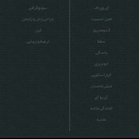
آی وی اف
سونوگرافی
تعین جنسیت
جراحی زنان و زایمان
آندومتریوز
لیزر
سقط
ترمیم و زیبایی
یائسگی
خونریزی
لاپاراسکوپی
تنبلی تخمدان
آی یو آی
افتادگی مثانه
تغذیه