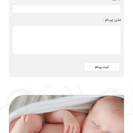
متن پیـام :