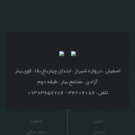
اصفهان ، دروازه شیراز ، ابتدای چهارباغ بالا ، کوی بهار
آزادی ، مجتمع بهار ، طبقه دوم
تلفن : 36206186 - 09383657786
نازایی
مشاوره
بارداری
درمان نازایی