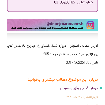
شماره تماس : 03136206186
آدرس مطب : اصفهان ، دروازه شیراز ،ابتدای خ چهارباغ بالا ،نبش کوی
بهار آزادی ،مجتمع بهار ،طبقه دوم واحد 205
تلفن : 36206186 - 031
درباره این موضوع مطالب بیشتری بخوانید
درمان قطعی واژینیسموس
تاریخ انتشار :
1399-05-30