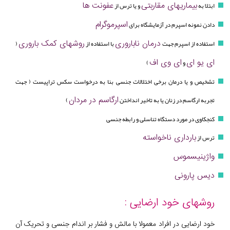
بیماریهای مقاربتی
عفونت ها
ابتلا به
و یا ترس از
اسپرموگرام
دادن نمونه اسپرم در آزمایشگاه برای
درمان ناباروری
روشهای کمک باروری
استفاده از اسپرم جهت
با استفاده از
(
ای یو ای
ای وی اف
و
)
تشخیص و یا درمان برخی اختلالات جنسی بنا به درخواست سکس تراپیست ( جهت
ارگاسم در مردان
تجربه ارگاسم در زنان یا به تاخیر انداختن
)
کنجکاوی در مورد دستگاه تناسلی و رابطه جنسی
بارداری ناخواسته
ترس از
واژینیسموس
دیس پارونی
روشهای خود ارضایی :
خود ارضایی در افراد معمولا با مالش و فشار بر اندام جنسی و تحریک آن