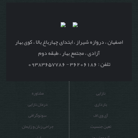
اصفهان ، دروازه شیراز ، ابتدای چهارباغ بالا ، کوی بهار
آزادی ، مجتمع بهار ، طبقه دوم
تلفن : 36206186 - 09383657786
نازایی
مشاوره
بارداری
درمان نازایی
آی وی اف
سونوگرافی
تعین جنسیت
جراحی زنان و زایمان
آندومتریوز
لیزر