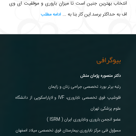
انتخاب بهترین جنین است تا میزان باروری و موفقیت ای وی
اف به حداکثر برسد.این کار بنا به ...
ادامه مطلب
بیوگرافی
دکتر منصوره پژمان منش
رتبه برتر بورد تخصصی جراحی زنان و زایمان
فلوشیپ فوق تخصصی ناباروری، IVF و لاپاراسکوپی از دانشگاه
علوم پزشکی تهران
عضو انجمن باروری وناباروری ایران ( ISRM )
مسؤول فنی مرکز ناباروری بیمارستان فوق تخصصی میلاد اصفهان