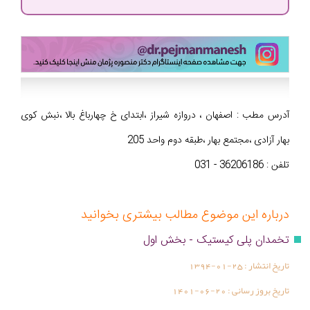
آدرس مطب : اصفهان ، دروازه شیراز ،ابتدای خ چهارباغ بالا ،نبش کوی
بهار آزادی ،مجتمع بهار ،طبقه دوم واحد 205
تلفن : 36206186 - 031
درباره این موضوع مطالب بیشتری بخوانید
تخمدان پلی کیستیک - بخش اول
تاریخ انتشار :
1394-01-25
تاریخ بروز رسانی :
1401-06-20