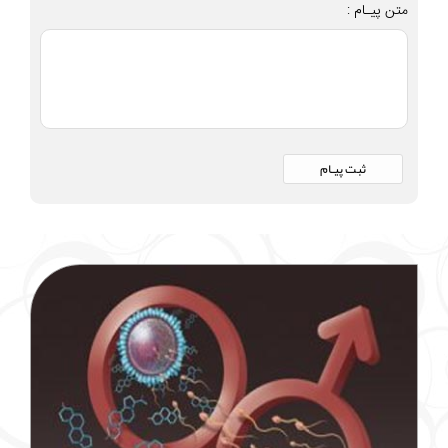
متن پیـام :