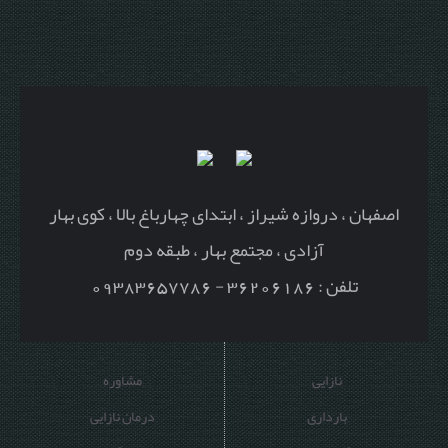
اصفهان ، دروازه شیراز ، ابتدای چهارباغ بالا ، کوی بهار
آزادی ، مجتمع بهار ، طبقه دوم
تلفن : 36206186 - 09383657786
نازایی
مشاوره
بارداری
درمان نازایی