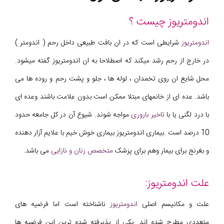
اندومتریوز چیست ؟
اندومتریوز
شرایطی است که در ان بافت طبیعی داخل رحم ( اندومتر )
در خارج از رحم رشد میکند که اصطلاحا به ان اندومتریوز گفته میشود.
محل شایع ان روی تخمدان ، لوله ها ، جلو و پشت رحم و روده ها می
باشد. عده ای از خانمهای مبتلا ممکن است بدون علامت باشند وعده ای
با درد لگنی یا با
تاخیر باروری
مواجه شوند. شیوع آن در کل جامعه حدود
10 درصد است .بیماری اندومتریوز بیماری خوش خیم با علایم آزار دهنده
و بغرنج برای بیمار وهم برای پزشک
متخصص زنان و نازایی
می باشد.
علت اندومتریوز:
علت و مکانیسم اصلی
اندومتریوز
ناشناخته است اما فرضیه های
متعددی مطرح شده اند. یکی از پذیرفته شده ترین این فرضیه ها