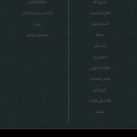
آی وی اف
سونوگرافی
تعین جنسیت
جراحی زنان و زایمان
آندومتریوز
لیزر
سقط
ترمیم و زیبایی
یائسگی
خونریزی
لاپاراسکوپی
تنبلی تخمدان
آی یو آی
افتادگی مثانه
تغذیه