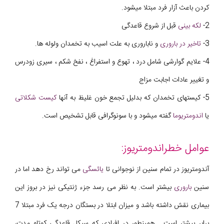
کردن باعث آزار فرد مبتلا میشود.
2-
لکه بینی
قبل از شروع قاعدگی
3-
تاخیر در باروری
و ناباروری به علت اسیب به تخمدان ولوله ها.
4- علایم گوارشی شامل درد ، تهوع و استفراغ ، نفخ شکم ، سیری زودرس
و تغییر عادات اجابت مزاج
5- کیستهای تخمدان که بدلیل تجمع خون غلیظ به آنها
کیست شکلاتی
یا
اندومتریوما
گفته میشود و با سونوگرافی قابل تشخیص است.
عوامل خطراندومتریوز:
آندومتریوز در تمام سنین از نوجوانی تا
یائسگی
می تواند رخ دهد اما در
سنین
باروری
بیشتر است. به نظر می رسد جزء ژنتیکی نیز در بروز این
بیماری نقش داشته باشد و میزان ابتلا در بستگان درجه یک فرد مبتلا 7
برابر بیشتر است . همینطور در افرادی که سیکل قاعدگی کوتاه مدت،