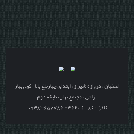
اصفهان ، دروازه شیراز ، ابتدای چهارباغ بالا ، کوی بهار
آزادی ، مجتمع بهار ، طبقه دوم
تلفن : 36206186 - 09383657786