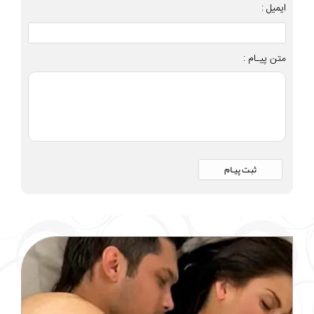
ایمیل :
متن پیـام :