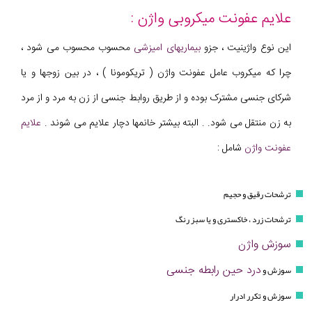
علایم عفونت میکروبی واژن :
این نوع واژینیت ، جزو
بیماریهای امیزشی
محسوب محسوب می شود ،
چرا که میکروب عامل عفونت واژن ( تریکومونا ) ، در بین زوجها و یا
شرکای جنسی مشترک بوده و از طریق روابط جنسی از زن به مرد و از مرد
به زن منتقل می شود. . البته بیشتر خانمها دچار علایم می شوند .
علایم
عفونت واژن
شامل :
ترشحات رقیق و حجیم
ترشحات زرد ، خاکستری و یا سبز رنگ
سوزش واژن
درد حین رابطه جنسی
سوزش و
سوزش و تکرر ادرار