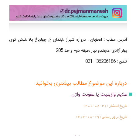
آدرس مطب : اصفهان ، دروازه شیراز ،ابتدای خ چهارباغ بالا ،نبش کوی
بهار آزادی ،مجتمع بهار ،طبقه دوم واحد 205
تلفن : 36206186 - 031
درباره این موضوع مطالب بیشتری بخوانید
علایم واژینیت یا عفونت واژن
تاریخ انتشار :
1400-08-21
تاریخ بروز رسانی :
1403-08-29