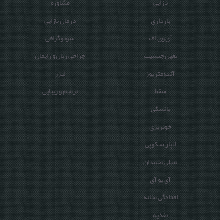
نازایی
مشاوره
بارداری
درمان نازایی
آی وی اف
سونوگرافی
تعین جنسیت
جراحی زنان و زایمان
آندومتریوز
لیزر
سقط
ترمیم و زیبایی
یائسگی
خونریزی
لاپاراسکوپی
تنبلی تخمدان
آی یو آی
افتادگی مثانه
تغذیه