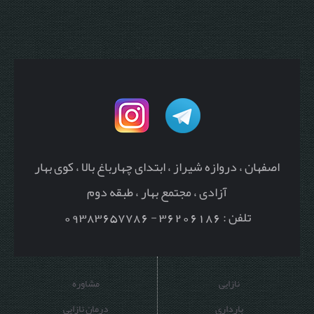
اصفهان ، دروازه شیراز ، ابتدای چهارباغ بالا ، کوی بهار
آزادی ، مجتمع بهار ، طبقه دوم
تلفن : 36206186 - 09383657786
نازایی
مشاوره
بارداری
درمان نازایی