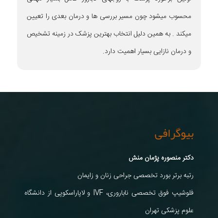
محسوب میشود چون مسیر بررسی ها و درمان بعدی را تعیین
میکند . به همین دلیل انتخاب بهترین پزشک در زمینه تشخیص
و درمان نازایی بسیار اهمیت دارد.
بیوگرافی
دکتر منصوره پژمان منش
رتبه برتر بورد تخصصی جراحی زنان و زایمان
فلوشیپ فوق تخصصی ناباروری، IVF و لاپاراسکوپی از دانشگاه
علوم پزشکی تهران