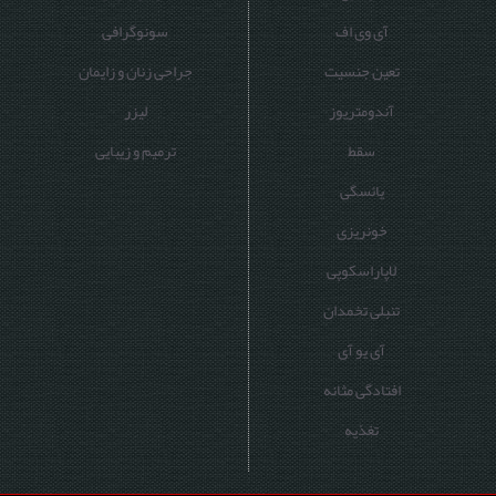
آی وی اف
سونوگرافی
تعین جنسیت
جراحی زنان و زایمان
آندومتریوز
لیزر
سقط
ترمیم و زیبایی
یائسگی
خونریزی
لاپاراسکوپی
تنبلی تخمدان
آی یو آی
افتادگی مثانه
تغذیه