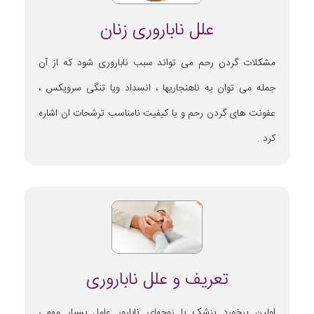
علل ناباروری زنان
مشکلات گردن رحم می تواند سبب ناباروری شود که از آن
جمله می توان به ناهنجاریها ، انسداد ویا تنگی سرویکس ،
عفونت های گردن رحم و یا کیفیت نامناسب ترشحات ان اشاره
کرد .
تعریف و علل ناباروری
اولین برخورد پزشک با زوجهای نابارور عامل بسیار مهمی