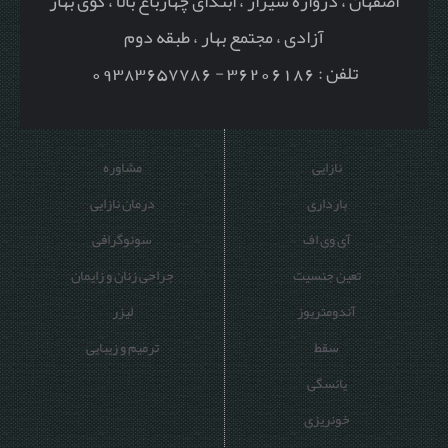
اصفهان ، دروازه شیراز ، ابتدای چهارباغ بالا ، کوی بهار
آزادی ، مجتمع بهار ، طبقه دوم
تلفن : 36206186 - 09383657786
نازایی
مشاوره
بارداری
درمان نازایی
آی وی اف
سونوگرافی
تعین جنسیت
جراحی زنان و زایمان
آندومتریوز
لیزر
سقط
ترمیم و زیبایی
یائسگی
خونریزی