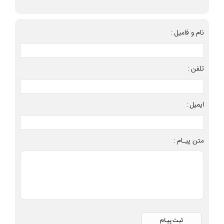
نام و فامیل :
تلفن :
ایمیل :
متن پیـام :